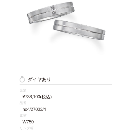
ダイヤあり
金額
¥738,100
(税込)
品番
ho4/27093/4
素材
W750
リング幅