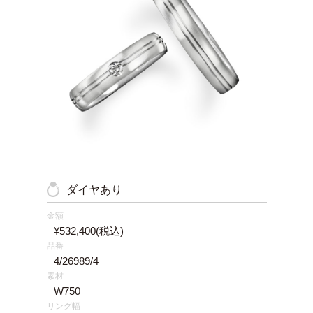
ダイヤあり
金額
¥532,400
(税込)
品番
4/26989/4
素材
W750
リング幅